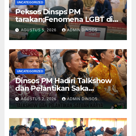
UNCATEGORIZED
Peksos Dinsps PM
tarakan;Fenomena LGBT di
Sekitar Kita, Apa yang Harus
AGUSTUS 5, 2026
ADMIN DINSOS
Dilakukan?
UNCATEGORIZED
Dinsos PM Hadiri Talkshow
dan Pelantikan Saka
Pramuka Anti Narkotika Kota
AGUSTUS 2, 2026
ADMIN DINSOS
Tarakan