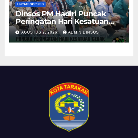
UNCATEGORIZED
Dinsos PM Hadiri Puncak
Peringatan Hari Kesatuan
Gerak PKK ke-54 Tingkat
AGUSTUS 2, 2026
ADMIN DINSOS
Kota Tarakan