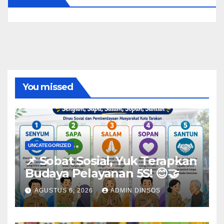
You missed
UNCATEGORIZED
📌 Sobat Sosial, Yuk Terapkan
Budaya Pelayanan 5S! 😊🤝
AGUSTUS 6, 2026
ADMIN DINSOS