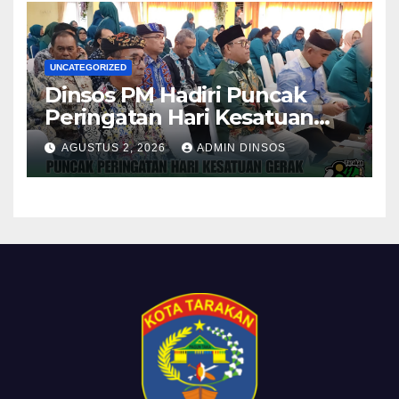
UNCATEGORIZED
Dinsos PM Hadiri Puncak
Peringatan Hari Kesatuan
Gerak PKK ke-54 Tingkat
AGUSTUS 2, 2026
ADMIN DINSOS
Kota Tarakan