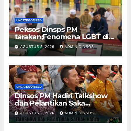
UNCATEGORIZED
Peksos Dinsps PM
tarakan;Fenomena LGBT di
Sekitar Kita, Apa yang Harus
AGUSTUS 5, 2026
ADMIN DINSOS
Dilakukan?
UNCATEGORIZED
Dinsos PM Hadiri Talkshow
dan Pelantikan Saka
Pramuka Anti Narkotika Kota
AGUSTUS 2, 2026
ADMIN DINSOS
Tarakan