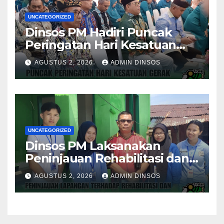
UNCATEGORIZED
Dinsos PM Hadiri Puncak
Peringatan Hari Kesatuan
Gerak PKK ke-54 Tingkat
AGUSTUS 2, 2026
ADMIN DINSOS
Kota Tarakan
UNCATEGORIZED
Dinsos PM Laksanakan
Peninjauan Rehabilitasi dan
Pembangunan Posyandu di
AGUSTUS 2, 2026
ADMIN DINSOS
Dua Lokasi