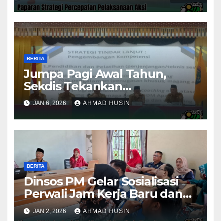
Stunting 2025
BERITA
Jumpa Pagi Awal Tahun,
Sekdis Tekankan
Pengawasan Aset dan
JAN 6, 2026
AHMAD HUSIN
Evaluasi Kinerja
Pemerintahan
BERITA
Dinsos PM Gelar Sosialisasi
Perwali Jam Kerja Baru dan
Kinerja Tahun 2026
JAN 2, 2026
AHMAD HUSIN