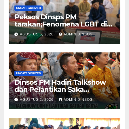
UNCATEGORIZED
Peksos Dinsps PM
tarakan;Fenomena LGBT di
Sekitar Kita, Apa yang Harus
AGUSTUS 5, 2026
ADMIN DINSOS
Dilakukan?
UNCATEGORIZED
Dinsos PM Hadiri Talkshow
dan Pelantikan Saka
Pramuka Anti Narkotika Kota
AGUSTUS 2, 2026
ADMIN DINSOS
Tarakan