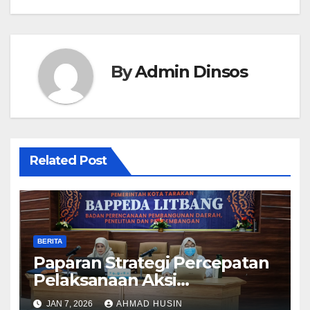
By
Admin Dinsos
Related Post
BERITA
Paparan Strategi Percepatan
Pelaksanaan Aksi
Konvergensi Penurunan
JAN 7, 2026
AHMAD HUSIN