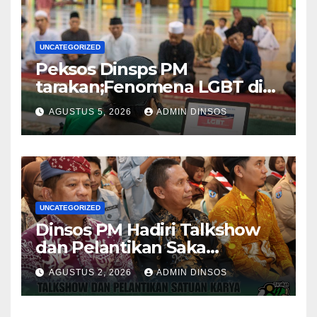
UNCATEGORIZED
Peksos Dinsps PM
tarakan;Fenomena LGBT di
Sekitar Kita, Apa yang Harus
AGUSTUS 5, 2026
ADMIN DINSOS
Dilakukan?
UNCATEGORIZED
Dinsos PM Hadiri Talkshow
dan Pelantikan Saka
Pramuka Anti Narkotika Kota
AGUSTUS 2, 2026
ADMIN DINSOS
Tarakan