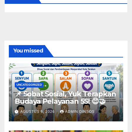
You missed
UNCATEGORIZED
📌 Sobat Sosial, Yuk Terapkan
Budaya Pelayanan 5S! 😊🤝
AGUSTUS 6, 2026
ADMIN DINSOS