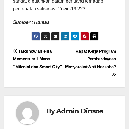
sangat dibutuhkan dalam berjuang terhadap
percepatan vaksinasi Covid-19 ???.
Sumber : Humas
Navigasi
Talkshow Milenial
Rapat Kerja Program
Momentum 1 Maret
Pemberdayaan
pos
“Milenial dan Smart City”
Masyarakat Anti Narkoba?
By
Admin Dinsos