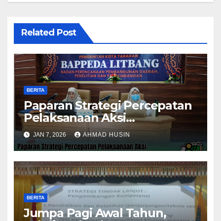
Related Post
BERITA
Paparan Strategi Percepatan
Pelaksanaan Aksi
Konvergensi Penurunan
JAN 7, 2026
AHMAD HUSIN
Stunting 2025
BERITA
Jumpa Pagi Awal Tahun,