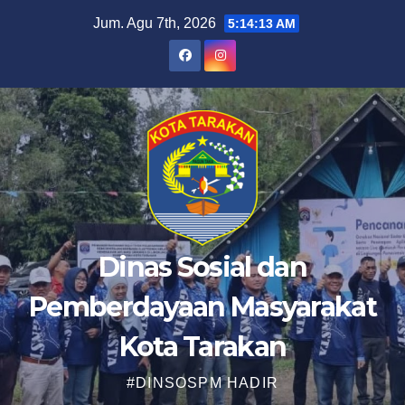
Skip
Jum. Agu 7th, 2026
5:14:14 AM
to
content
Dinas Sosial dan
Pemberdayaan Masyarakat
Kota Tarakan
#DINSOSPM HADIR