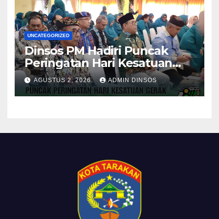
UNCATEGORIZED
Dinsos PM Hadiri Puncak
Peringatan Hari Kesatuan
Gerak PKK ke-54 Tingkat
AGUSTUS 2, 2026
ADMIN DINSOS
Kota Tarakan