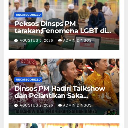
UNCATEGORIZED
Peksos Dinsps PM
tarakan;Fenomena LGBT di
Sekitar Kita, Apa yang Harus
AGUSTUS 5, 2026
ADMIN DINSOS
Dilakukan?
UNCATEGORIZED
Dinsos PM Hadiri Talkshow
dan Pelantikan Saka
Pramuka Anti Narkotika Kota
AGUSTUS 2, 2026
ADMIN DINSOS
Tarakan