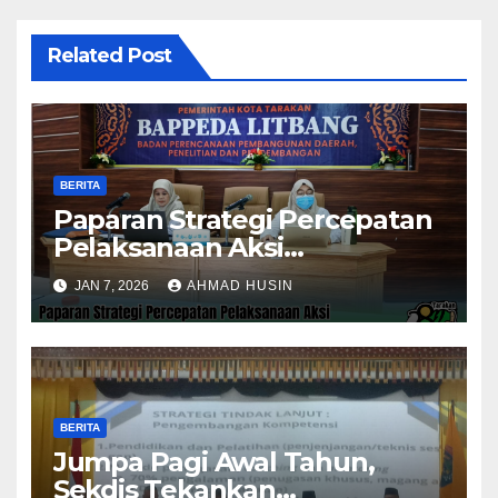
Related Post
BERITA
Paparan Strategi Percepatan
Pelaksanaan Aksi
Konvergensi Penurunan
JAN 7, 2026
AHMAD HUSIN
Stunting 2025
BERITA
Jumpa Pagi Awal Tahun,
Sekdis Tekankan