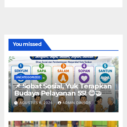
You missed
UNCATEGORIZED
📌 Sobat Sosial, Yuk Terapkan
Budaya Pelayanan 5S! 😊🤝
AGUSTUS 6, 2026
ADMIN DINSOS