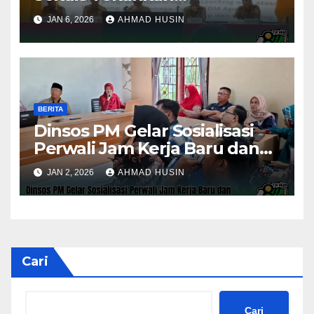
Pengawasan Aset dan
JAN 6, 2026
AHMAD HUSIN
Evaluasi Kinerja
Pemerintahan
BERITA
Dinsos PM Gelar Sosialisasi
Perwali Jam Kerja Baru dan
Kinerja Tahun 2026
JAN 2, 2026
AHMAD HUSIN
Cari
Cari