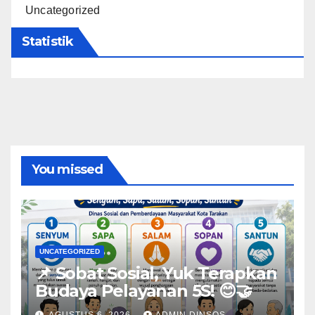
Uncategorized
Statistik
You missed
UNCATEGORIZED
📌 Sobat Sosial, Yuk Terapkan
Budaya Pelayanan 5S! 😊🤝
AGUSTUS 6, 2026
ADMIN DINSOS