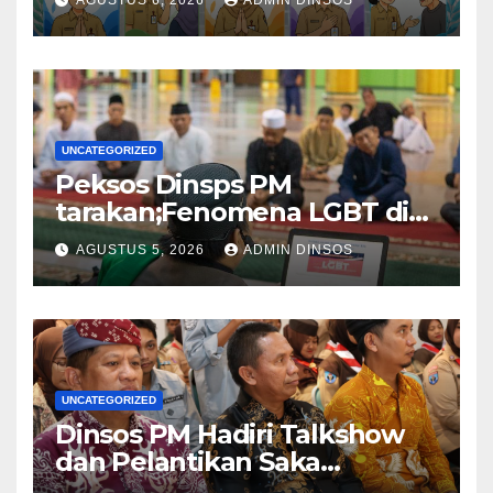
UNCATEGORIZED
Peksos Dinsps PM
tarakan;Fenomena LGBT di
Sekitar Kita, Apa yang Harus
AGUSTUS 5, 2026
ADMIN DINSOS
Dilakukan?
UNCATEGORIZED
Dinsos PM Hadiri Talkshow
dan Pelantikan Saka
Pramuka Anti Narkotika Kota