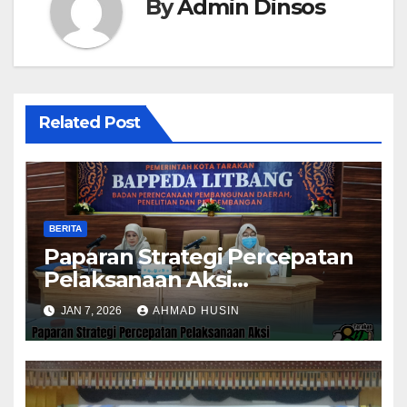
By
Admin Dinsos
Related Post
BERITA
Paparan Strategi Percepatan
Pelaksanaan Aksi
Konvergensi Penurunan
JAN 7, 2026
AHMAD HUSIN
Stunting 2025