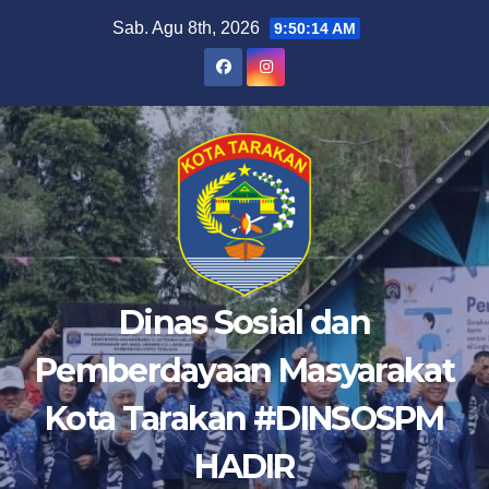
Skip
Sab. Agu 8th, 2026
9:50:15 AM
to
content
Dinas Sosial dan
Pemberdayaan Masyarakat
Kota Tarakan #DINSOSPM
HADIR