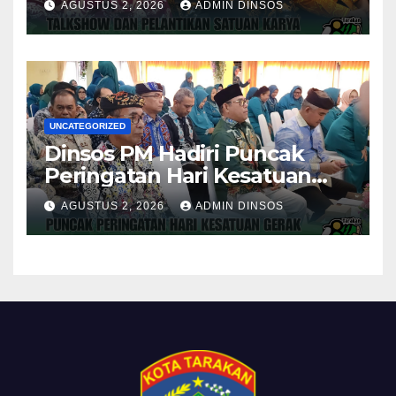
AGUSTUS 2, 2026
ADMIN DINSOS
Tarakan
UNCATEGORIZED
Dinsos PM Hadiri Puncak
Peringatan Hari Kesatuan
Gerak PKK ke-54 Tingkat
AGUSTUS 2, 2026
ADMIN DINSOS
Kota Tarakan