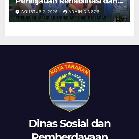
Peninjauan Rehabilitasi dan
Pembangunan Posyandu di
AGUSTUS 2, 2026
ADMIN DINSOS
Dua Lokasi
Dinas Sosial dan
Pemberdayaan