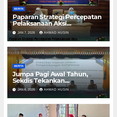
BERITA
Paparan Strategi Percepatan
Pelaksanaan Aksi
Konvergensi Penurunan
JAN 7, 2026
AHMAD HUSIN
Stunting 2025
BERITA
Jumpa Pagi Awal Tahun,
Sekdis Tekankan
Pengawasan Aset dan
JAN 6, 2026
AHMAD HUSIN
Evaluasi Kinerja
Pemerintahan