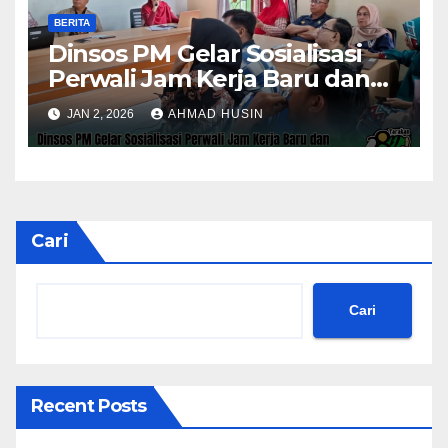
BERITA
Dinsos PM Gelar Sosialisasi
Perwali Jam Kerja Baru dan
Kinerja Tahun 2026
JAN 2, 2026
AHMAD HUSIN
Cari
Cari
Recent Posts