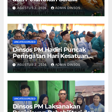
Pramuka Anti Narkotika Kota
AGUSTUS 2, 2026
ADMIN DINSOS
Tarakan
UNCATEGORIZED
Dinsos PM Hadiri Puncak
Peringatan Hari Kesatuan
Gerak PKK ke-54 Tingkat
AGUSTUS 2, 2026
ADMIN DINSOS
Kota Tarakan
UNCATEGORIZED
Dinsos PM Laksanakan