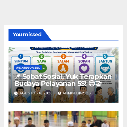
You missed
UNCATEGORIZED
📌 Sobat Sosial, Yuk Terapkan
Budaya Pelayanan 5S! 😊🤝
AGUSTUS 6, 2026
ADMIN DINSOS