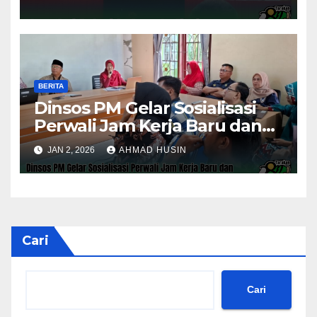
Evaluasi Kinerja
Pemerintahan
BERITA
Dinsos PM Gelar Sosialisasi
Perwali Jam Kerja Baru dan
Kinerja Tahun 2026
JAN 2, 2026
AHMAD HUSIN
Cari
Cari