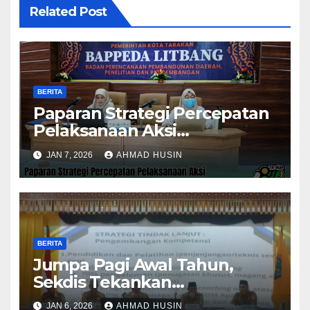
Related Post
BERITA
Paparan Strategi Percepatan
Pelaksanaan Aksi
Konvergensi Penurunan
JAN 7, 2026
AHMAD HUSIN
Stunting 2025
BERITA
Jumpa Pagi Awal Tahun,
Sekdis Tekankan
Pengawasan Aset dan
JAN 6, 2026
AHMAD HUSIN