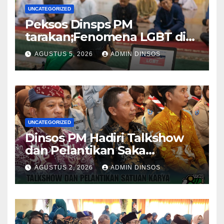
UNCATEGORIZED
Peksos Dinsps PM
tarakan;Fenomena LGBT di
Sekitar Kita, Apa yang Harus
AGUSTUS 5, 2026
ADMIN DINSOS
Dilakukan?
UNCATEGORIZED
Dinsos PM Hadiri Talkshow
dan Pelantikan Saka
Pramuka Anti Narkotika Kota
AGUSTUS 2, 2026
ADMIN DINSOS
Tarakan