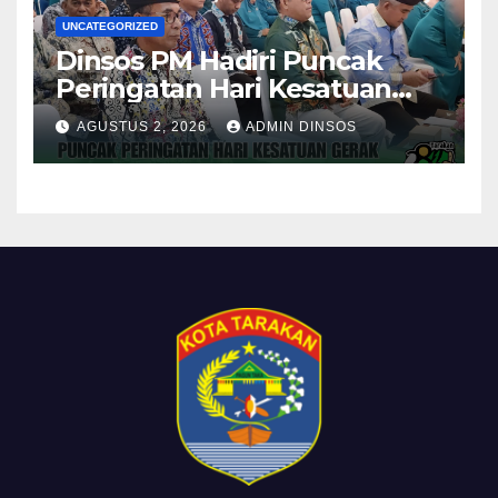
UNCATEGORIZED
Dinsos PM Hadiri Puncak
Peringatan Hari Kesatuan
Gerak PKK ke-54 Tingkat
AGUSTUS 2, 2026
ADMIN DINSOS
Kota Tarakan