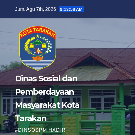
Skip
Jum. Agu 7th, 2026
9:14:00 AM
to
content
Dinas Sosial dan
Pemberdayaan
Masyarakat Kota
Tarakan
#DINSOSPM HADIR