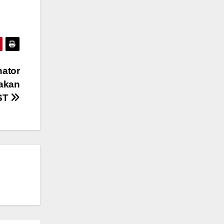
nator
akan
ST