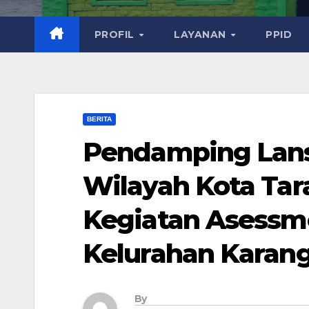
PROFIL
LAYANAN
PPID
BERITA
Pendamping Lan
Wilayah Kota Ta
Kegiatan Asessme
Kelurahan Karan
By