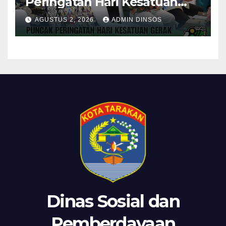
Peringatan Hari Kesatuan
Gerak PKK ke-54 Tingkat
AGUSTUS 2, 2026
ADMIN DINSOS
Kota Tarakan
Dinas Sosial dan
Pemberdayaan