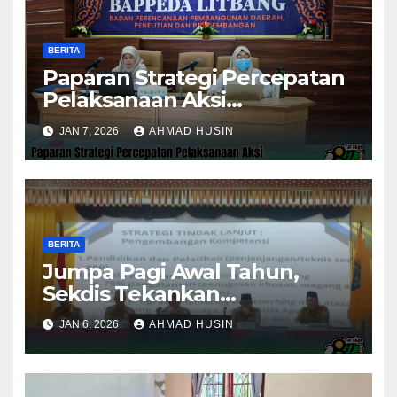
BERITA
Paparan Strategi Percepatan
Pelaksanaan Aksi
Konvergensi Penurunan
JAN 7, 2026
AHMAD HUSIN
Stunting 2025
BERITA
Jumpa Pagi Awal Tahun,
Sekdis Tekankan
Pengawasan Aset dan
JAN 6, 2026
AHMAD HUSIN
Evaluasi Kinerja
Pemerintahan