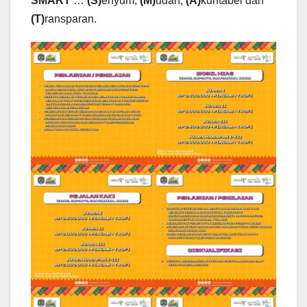
SMART
…
(S)
enyum,
(M)
udah,
(A)
kuntabel dan
(T)
ransparan.