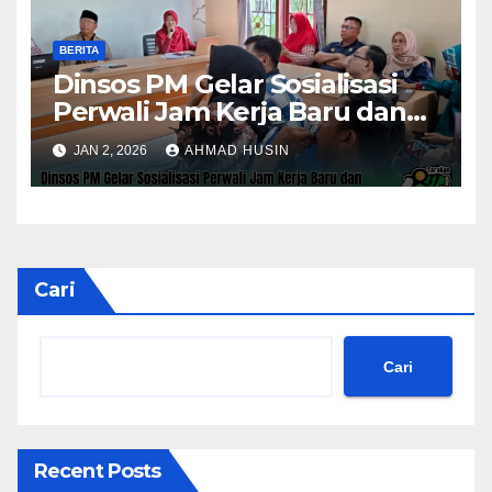
BERITA
Dinsos PM Gelar Sosialisasi
Perwali Jam Kerja Baru dan
Kinerja Tahun 2026
JAN 2, 2026
AHMAD HUSIN
Cari
Cari
Recent Posts