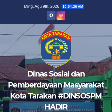
Skip
Ming. Agu 9th, 2026
10:54:37 AM
to
content
Dinas Sosial dan
Pemberdayaan Masyarakat
Kota Tarakan #DINSOSPM
HADIR