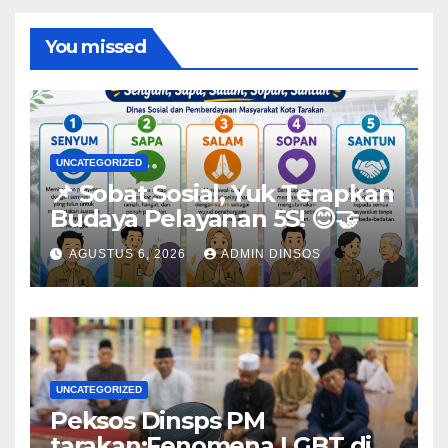
You missed
UNCATEGORIZED
📌 Sobat Sosial, Yuk Terapkan
Budaya Pelayanan 5S! 😊🤝
AGUSTUS 6, 2026
ADMIN DINSOS
UNCATEGORIZED
Peksos Dinsps PM
tarakan;Fenomena LGBT di