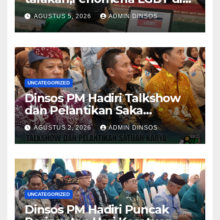
Sekitar Kita, Apa yang Harus
AGUSTUS 5, 2026
ADMIN DINSOS
Dilakukan?
UNCATEGORIZED
Dinsos PM Hadiri Talkshow
dan Pelantikan Saka
Pramuka Anti Narkotika Kota
AGUSTUS 2, 2026
ADMIN DINSOS
Tarakan
UNCATEGORIZED
Dinsos PM Hadiri Puncak