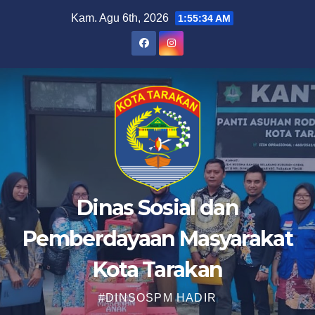
Skip
Kam. Agu 6th, 2026
1:55:35 AM
to
content
Dinas Sosial dan
Pemberdayaan Masyarakat
Kota Tarakan
#DINSOSPM HADIR