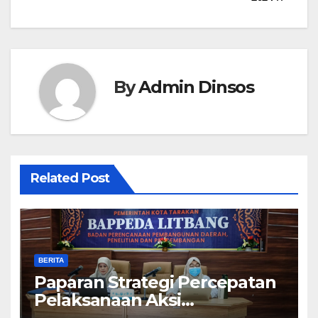
By
Admin Dinsos
Related Post
BERITA
Paparan Strategi Percepatan
Pelaksanaan Aksi
Konvergensi Penurunan