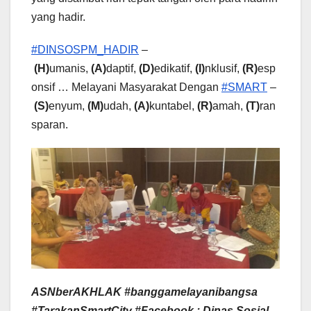
yang hadir.
#DINSOSPM_HADIR
–
(H)
umanis,
(A)
daptif,
(D)
edikatif,
(I)
nklusif,
(R)
esp
onsif … Melayani Masyarakat Dengan
#SMART
–
(S)
enyum,
(M)
udah,
(A)
kuntabel,
(R)
amah,
(T)
ran
sparan.
ASNberAKHLAK #banggamelayanibangsa
#TarakanSmartCity
#Facebook : Dinas Sosial