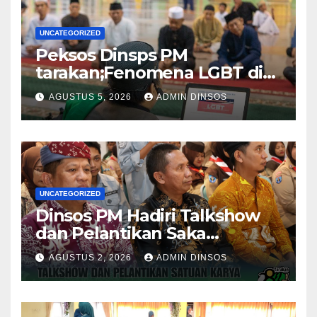
UNCATEGORIZED
Peksos Dinsps PM
tarakan;Fenomena LGBT di
Sekitar Kita, Apa yang Harus
AGUSTUS 5, 2026
ADMIN DINSOS
Dilakukan?
UNCATEGORIZED
Dinsos PM Hadiri Talkshow
dan Pelantikan Saka
Pramuka Anti Narkotika Kota
AGUSTUS 2, 2026
ADMIN DINSOS
Tarakan