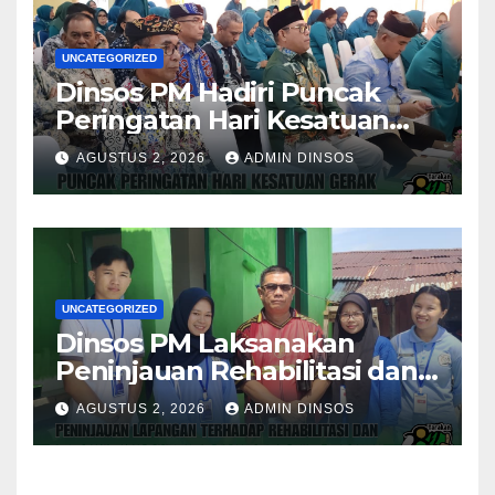
UNCATEGORIZED
Dinsos PM Hadiri Puncak
Peringatan Hari Kesatuan
Gerak PKK ke-54 Tingkat
AGUSTUS 2, 2026
ADMIN DINSOS
Kota Tarakan
UNCATEGORIZED
Dinsos PM Laksanakan
Peninjauan Rehabilitasi dan
Pembangunan Posyandu di
AGUSTUS 2, 2026
ADMIN DINSOS
Dua Lokasi