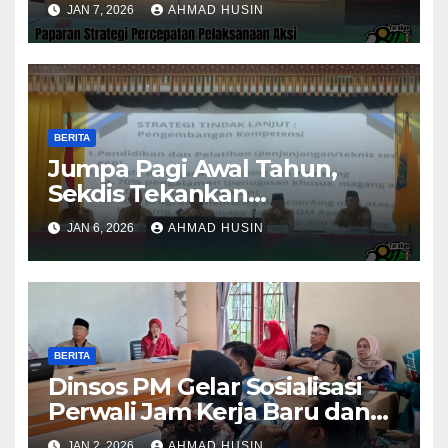
JAN 7, 2026
AHMAD HUSIN
Stunting 2025
BERITA
Jumpa Pagi Awal Tahun,
Sekdis Tekankan
Pengawasan Aset dan
JAN 6, 2026
AHMAD HUSIN
Evaluasi Kinerja
Pemerintahan
BERITA
Dinsos PM Gelar Sosialisasi
Perwali Jam Kerja Baru dan
Kinerja Tahun 2026
JAN 2, 2026
AHMAD HUSIN