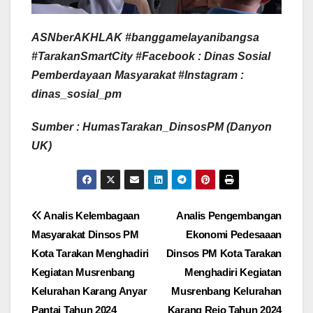
ASNberAKHLAK #banggamelayanibangsa
#TarakanSmartCity
#Facebook : Dinas Sosial
Pemberdayaan Masyarakat #Instagram :
dinas_sosial_pm
Sumber : HumasTarakan_DinsosPM (Danyon
UK)
Navigasi
Analis Kelembagaan
Analis Pengembangan
Masyarakat Dinsos PM
Ekonomi Pedesaaan
pos
Kota Tarakan Menghadiri
Dinsos PM Kota Tarakan
Kegiatan Musrenbang
Menghadiri Kegiatan
Kelurahan Karang Anyar
Musrenbang Kelurahan
Pantai Tahun 2024
Karang Rejo Tahun 2024