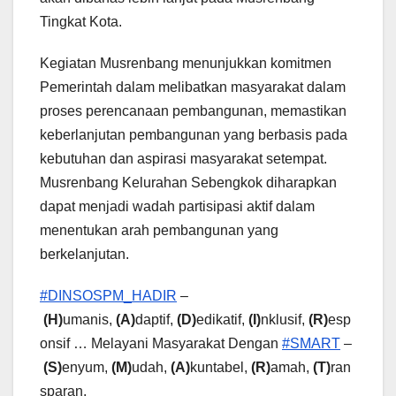
Tingkat Kota.
Kegiatan Musrenbang menunjukkan komitmen
Pemerintah dalam melibatkan masyarakat dalam
proses perencanaan pembangunan, memastikan
keberlanjutan pembangunan yang berbasis pada
kebutuhan dan aspirasi masyarakat setempat.
Musrenbang Kelurahan Sebengkok diharapkan
dapat menjadi wadah partisipasi aktif dalam
menentukan arah pembangunan yang
berkelanjutan.
#DINSOSPM_HADIR
–
(H)
umanis,
(A)
daptif,
(D)
edikatif,
(I)
nklusif,
(R)
esp
onsif … Melayani Masyarakat Dengan
#SMART
–
(S)
enyum,
(M)
udah,
(A)
kuntabel,
(R)
amah,
(T)
ran
sparan.