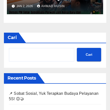
Kinerja Tahun 2026
JAN 2, 2026
AHMAD HUSIN
Cari
Cari
Recent Posts
📌 Sobat Sosial, Yuk Terapkan Budaya Pelayanan
5S! 😊🤝