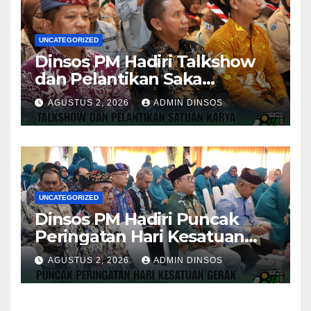
UNCATEGORIZED
Dinsos PM Hadiri Talkshow
dan Pelantikan Saka
Pramuka Anti Narkotika Kota
AGUSTUS 2, 2026
ADMIN DINSOS
Tarakan
UNCATEGORIZED
Dinsos PM Hadiri Puncak
Peringatan Hari Kesatuan
Gerak PKK ke-54 Tingkat
AGUSTUS 2, 2026
ADMIN DINSOS
Kota Tarakan