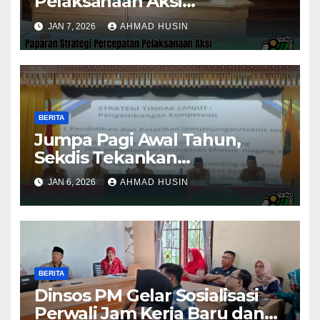
Pelaksanaan Aksi
Konvergensi Penurunan
JAN 7, 2026
AHMAD HUSIN
Stunting 2025
BERITA
Jumpa Pagi Awal Tahun,
Sekdis Tekankan
Pengawasan Aset dan
JAN 6, 2026
AHMAD HUSIN
Evaluasi Kinerja
Pemerintahan
BERITA
Dinsos PM Gelar Sosialisasi
Perwali Jam Kerja Baru dan