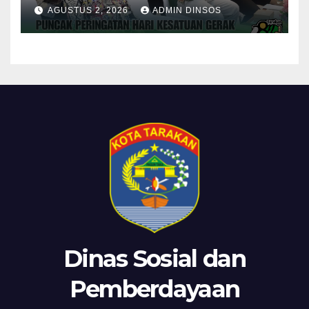
Gerak PKK ke-54 Tingkat
AGUSTUS 2, 2026
ADMIN DINSOS
Kota Tarakan
Dinas Sosial dan
Pemberdayaan