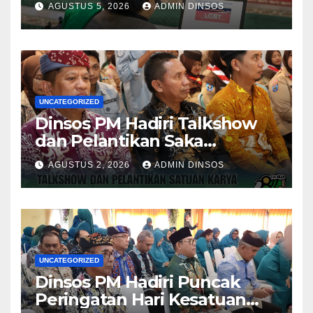
AGUSTUS 5, 2026
ADMIN DINSOS
Dilakukan?
UNCATEGORIZED
Dinsos PM Hadiri Talkshow
dan Pelantikan Saka
Pramuka Anti Narkotika Kota
AGUSTUS 2, 2026
ADMIN DINSOS
Tarakan
UNCATEGORIZED
Dinsos PM Hadiri Puncak
Peringatan Hari Kesatuan