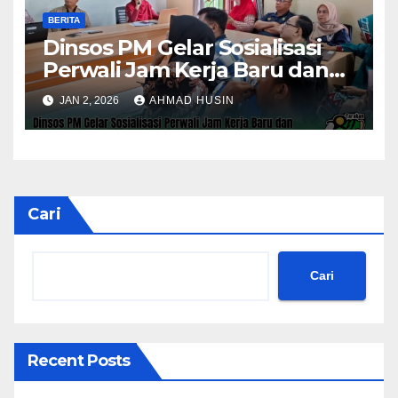
BERITA
Dinsos PM Gelar Sosialisasi
Perwali Jam Kerja Baru dan
Kinerja Tahun 2026
JAN 2, 2026
AHMAD HUSIN
Cari
Cari
Recent Posts