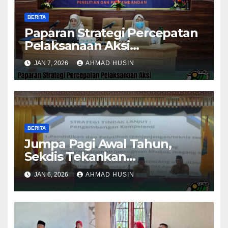
BERITA
Paparan Strategi Percepatan
Pelaksanaan Aksi
Konvergensi Penurunan
JAN 7, 2026
AHMAD HUSIN
Stunting 2025
BERITA
Jumpa Pagi Awal Tahun,
Sekdis Tekankan
Pengawasan Aset dan
JAN 6, 2026
AHMAD HUSIN
Evaluasi Kinerja
Pemerintahan