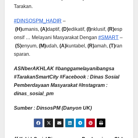
Tarakan.
#DINSOSPM_HADIR
–
(H)
umanis,
(A)
daptif,
(D)
edikatif,
(I)
nklusif,
(R)
esp
onsif … Melayani Masyarakat Dengan
#SMART
–
(S)
enyum,
(M)
udah,
(A)
kuntabel,
(R)
amah,
(T)
ran
sparan.
ASNberAKHLAK #banggamelayanibangsa
#TarakanSmartCity
#Facebook : Dinas Sosial
Pemberdayaan Masyarakat #Instagram :
dinas_sosial_pm
Sumber : DinsosPM (Danyon UK)