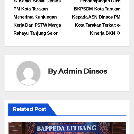
Navigasi
Kabid. Sosial Dinsos
Pendampingan Oleh
PM Kota Tarakan
BKPSDM Kota Tarakan
pos
Menerima Kunjungan
Kepada ASN Dinsos PM
Kerja Dari PSTW Marga
Kota Tarakan Terkait e-
Rahayu Tanjung Selor
Kinerja BKN
By
Admin Dinsos
Related Post