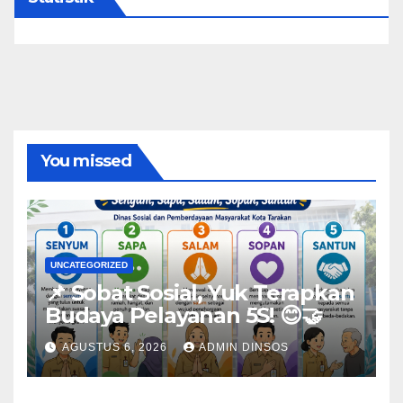
You missed
UNCATEGORIZED
📌 Sobat Sosial, Yuk Terapkan
Budaya Pelayanan 5S! 😊🤝
AGUSTUS 6, 2026
ADMIN DINSOS