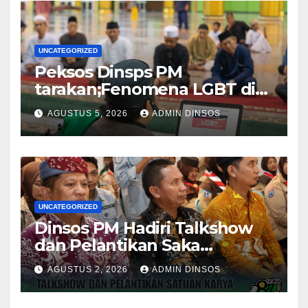
UNCATEGORIZED
Peksos Dinsps PM
tarakan;Fenomena LGBT di
Sekitar Kita, Apa yang Harus
AGUSTUS 5, 2026
ADMIN DINSOS
Dilakukan?
UNCATEGORIZED
Dinsos PM Hadiri Talkshow
dan Pelantikan Saka
Pramuka Anti Narkotika Kota
AGUSTUS 2, 2026
ADMIN DINSOS
Tarakan