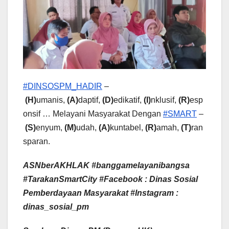
#DINSOSPM_HADIR
–
(H)
umanis,
(A)
daptif,
(D)
edikatif,
(I)
nklusif,
(R)
esp
onsif … Melayani Masyarakat Dengan
#SMART
–
(S)
enyum,
(M)
udah,
(A)
kuntabel,
(R)
amah,
(T)
ran
sparan.
ASNberAKHLAK #banggamelayanibangsa
#TarakanSmartCity
#Facebook : Dinas Sosial
Pemberdayaan Masyarakat #Instagram :
dinas_sosial_pm