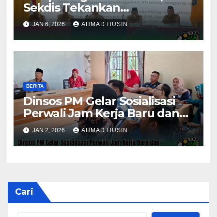
Sekdis Tekankan
Pengawasan Aset dan
JAN 6, 2026
AHMAD HUSIN
Evaluasi Kinerja
Pemerintahan
BERITA
Dinsos PM Gelar Sosialisasi
Perwali Jam Kerja Baru dan
Kinerja Tahun 2026
JAN 2, 2026
AHMAD HUSIN
Cari