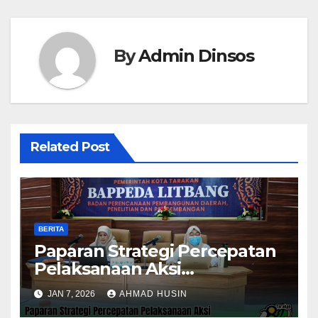
By
Admin Dinsos
Related Post
BERITA
Paparan Strategi Percepatan
Pelaksanaan Aksi
Konvergensi Penurunan
JAN 7, 2026
AHMAD HUSIN
Stunting 2025