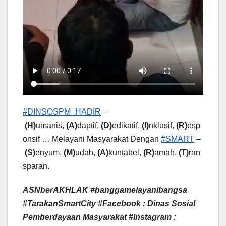
#DINSOSPM_HADIR
–
(H)
umanis,
(A)
daptif,
(D)
edikatif,
(I)
nklusif,
(R)
esp
onsif … Melayani Masyarakat Dengan
#SMART
–
(S)
enyum,
(M)
udah,
(A)
kuntabel,
(R)
amah,
(T)
ran
sparan.
ASNberAKHLAK #banggamelayanibangsa
#TarakanSmartCity
#Facebook : Dinas Sosial
Pemberdayaan Masyarakat #Instagram :