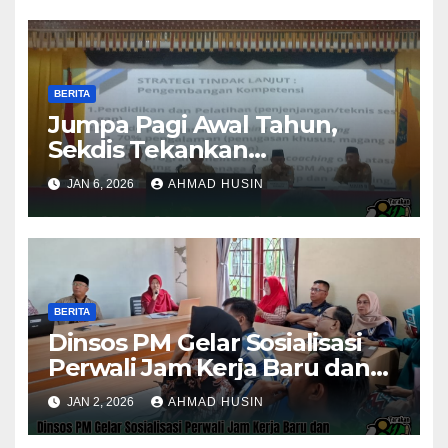
BERITA
Jumpa Pagi Awal Tahun,
Sekdis Tekankan
Pengawasan Aset dan
JAN 6, 2026
AHMAD HUSIN
Evaluasi Kinerja
Pemerintahan
BERITA
Dinsos PM Gelar Sosialisasi
Perwali Jam Kerja Baru dan
Kinerja Tahun 2026
JAN 2, 2026
AHMAD HUSIN