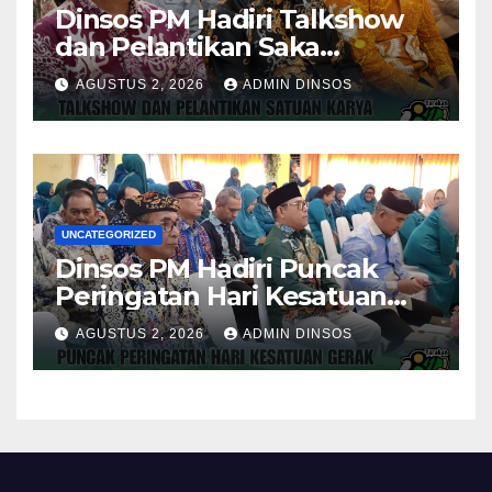
Dinsos PM Hadiri Talkshow
dan Pelantikan Saka
Pramuka Anti Narkotika Kota
AGUSTUS 2, 2026
ADMIN DINSOS
Tarakan
UNCATEGORIZED
Dinsos PM Hadiri Puncak
Peringatan Hari Kesatuan
Gerak PKK ke-54 Tingkat
AGUSTUS 2, 2026
ADMIN DINSOS
Kota Tarakan