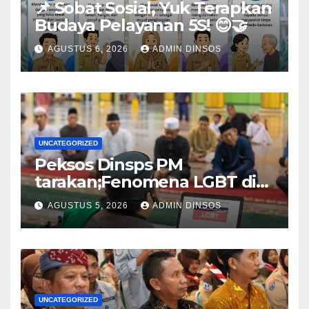
📌 Sobat Sosial, Yuk Terapkan
Budaya Pelayanan 5S! 😊🤝
AGUSTUS 6, 2026
ADMIN DINSOS
UNCATEGORIZED
Peksos Dinsps PM
tarakan;Fenomena LGBT di
Sekitar Kita, Apa yang Harus
AGUSTUS 5, 2026
ADMIN DINSOS
Dilakukan?
UNCATEGORIZED