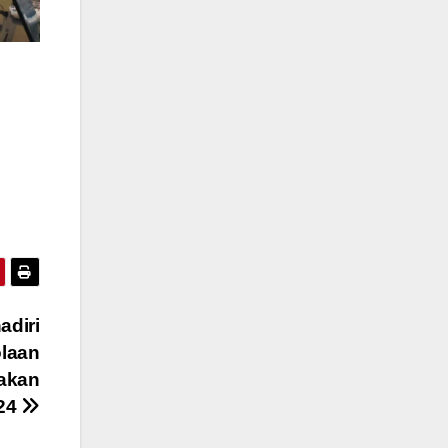
adiri
laan
akan
24