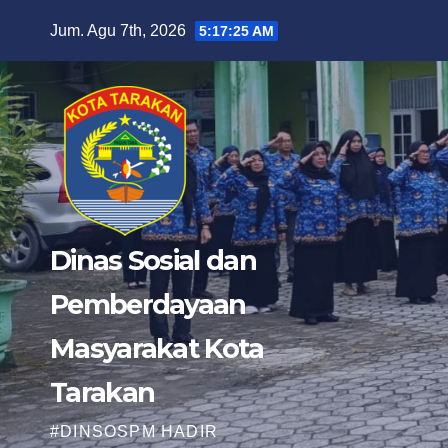
Skip
Jum. Agu 7th, 2026
5:17:27 AM
to
content
Dinas Sosial dan
Pemberdayaan
Masyarakat Kota
Tarakan
#DINSOSPM HADIR