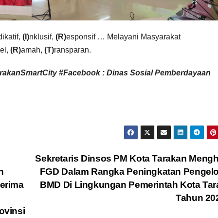
dikatif,
(I)
nklusif,
(R)
esponsif … Melayani Masyarakat
el,
(R)
amah,
(T)
ransparan.
akanSmartCity
#Facebook : Dinas Sosial Pemberdayaan
Sekretaris Dinsos PM Kota Tarakan Mengh
n
FGD Dalam Rangka Peningkatan Pengelo
erima
BMD Di Lingkungan Pemerintah Kota Tar
Tahun 20
ovinsi