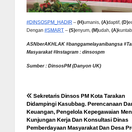
#DINSOSPM_HADIR
–
(H)
umanis,
(A)
daptif,
(D)
e
Dengan
#SMART
–
(S)
enyum,
(M)
udah,
(A)
kuntab
ASNberAKHLAK #banggamelayanibangsa #Tar
Masyarakat #Instagram : dinsospm
Sumber : DinsosPM (Danyon UK)
Navigasi
Sekretaris Dinsos PM Kota Tarakan
Didampingi Kasubbag. Perencanaan Da
pos
Keuangan, Pengelola Kepegawaian Men
Kunjungan Kerja Dan Konsultasi Dinas
Pemberdayaan Masyarakat Dan Desa Pr