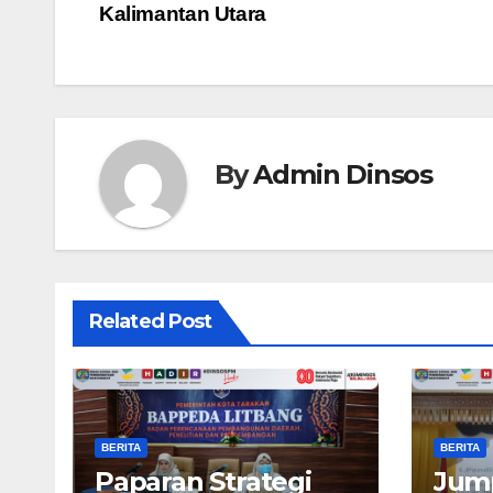
Kalimantan Utara
By
Admin Dinsos
Related Post
BERITA
BERITA
Paparan Strategi
Jump