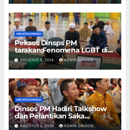
UNCATEGORIZED
Peksos Dinsps PM
tarakan;Fenomena LGBT di
Sekitar Kita, Apa yang Harus
AGUSTUS 5, 2026
ADMIN DINSOS
Dilakukan?
UNCATEGORIZED
Dinsos PM Hadiri Talkshow
dan Pelantikan Saka
Pramuka Anti Narkotika Kota
AGUSTUS 2, 2026
ADMIN DINSOS