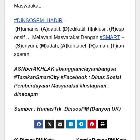
Masyarakat.
#DINSOSPM_HADIR
–
(H)
umanis,
(A)
daptif,
(D)
edikatif,
(I)
nklusif,
(R)
esp
onsif … Melayani Masyarakat Dengan
#SMART
–
(S)
enyum,
(M)
udah,
(A)
kuntabel,
(R)
amah,
(T)
ran
sparan.
ASNberAKHLAK #banggamelayanibangsa
#TarakanSmartCity
#Facebook : Dinas Sosial
Pemberdayaan Masyarakat #Instagram :
dinsospm
Sumber : HumasTrk_DinsosPM (Danyon UK)
Dinsos PM Kota
Kepala Dinsos PM Kota