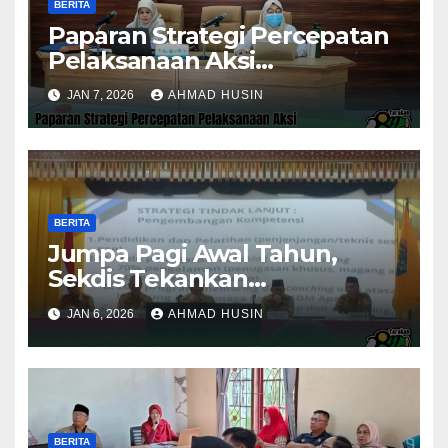
BERITA
Paparan Strategi Percepatan
Pelaksanaan Aksi
Konvergensi Penurunan
JAN 7, 2026
AHMAD HUSIN
Stunting 2025
BERITA
Jumpa Pagi Awal Tahun,
Sekdis Tekankan
Pengawasan Aset dan
JAN 6, 2026
AHMAD HUSIN
Evaluasi Kinerja
Pemerintahan
BERITA