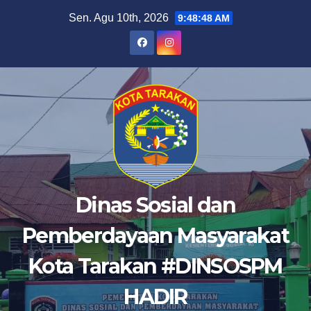
Skip
Sen. Agu 10th, 2026
9:48:49 AM
to
content
Dinas Sosial dan
Pemberdayaan Masyarakat
Kota Tarakan #DINSOSPM
HADIR