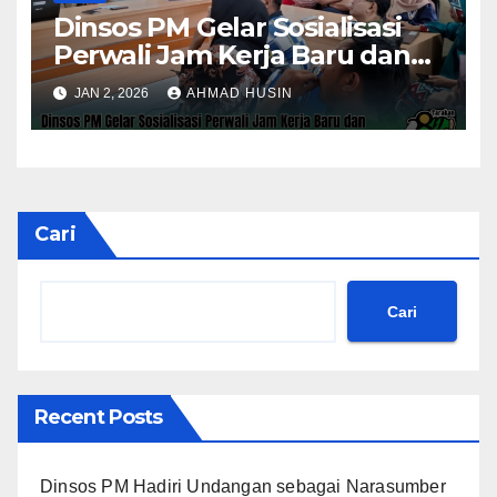
Dinsos PM Gelar Sosialisasi
Perwali Jam Kerja Baru dan
Kinerja Tahun 2026
JAN 2, 2026
AHMAD HUSIN
Cari
Cari
Recent Posts
Dinsos PM Hadiri Undangan sebagai Narasumber