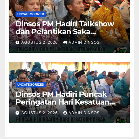
UNCATEGORIZED
Dinsos PM Hadiri Talkshow
dan Pelantikan Saka
Pramuka Anti Narkotika Kota
AGUSTUS 2, 2026
ADMIN DINSOS
Tarakan
UNCATEGORIZED
Dinsos PM Hadiri Puncak
Peringatan Hari Kesatuan
Gerak PKK ke-54 Tingkat
AGUSTUS 2, 2026
ADMIN DINSOS
Kota Tarakan