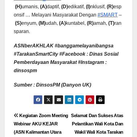
(H)
umanis,
(A)
daptif,
(D)
edikatif,
(I)
nklusif,
(R)
esp
onsif … Melayani Masyarakat Dengan
#SMART
–
(S)
enyum,
(M)
udah,
(A)
kuntabel,
(R)
amah,
(T)
ran
sparan.
ASNberAKHLAK #banggamelayanibangsa
#TarakanSmartCity
#Facebook : Dinas Sosial
Pemberdayaan Masyarakat #Instagram :
dinsospm
Sumber : DinsosPM (Danyon UK)
Navigasi
Kegiatan Zoom Meeting
Selamat Dan Sukses Atas
Webinar AKU KEJAR
Pelantikan Wali Kota Dan
pos
(ASN Kalimantan Utara
Wakil Wali Kota Tarakan