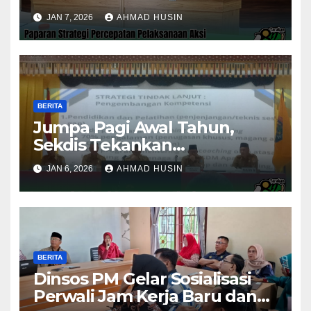
Konvergensi Penurunan
JAN 7, 2026
AHMAD HUSIN
Stunting 2025
BERITA
Jumpa Pagi Awal Tahun,
Sekdis Tekankan
Pengawasan Aset dan
JAN 6, 2026
AHMAD HUSIN
Evaluasi Kinerja
Pemerintahan
BERITA
Dinsos PM Gelar Sosialisasi
Perwali Jam Kerja Baru dan