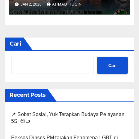
Kinerja Tahun 2026
JAN 2, 2026
AHMAD HUSIN
Cari
Cari
Recent Posts
📌 Sobat Sosial, Yuk Terapkan Budaya Pelayanan
5S! 😊🤝
Peksos Dinsps PM tarakan;Fenomena LGBT di