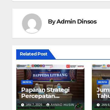
By
Admin Dinsos
Related Post
BERITA
BERITA
Paparan Strategi
Jump
Percepatan
Tahu
Pelaksanaan Aksi
Tek
JAN 7, 2026
AHMAD HUSIN
JAN 6
Konvergensi
Pen