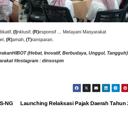
dikatif,
(I)
nklusif,
(R)
esponsif … Melayani Masyarakat
el,
(R)
amah,
(T)
ransparan.
raka
nHIBOT
(Hebat, Inovatif, Berbudaya, Unggul, Tangguh)
rakat #Instagram : dinsospm
KS-NG
Launching Relaksasi Pajak Daerah Tahun