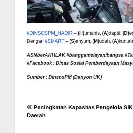
#DINSOSPM_HADIR
–
(H)
umanis,
(A)
daptif,
(D)
e
Dengan
#SMART
–
(S)
enyum,
(M)
udah,
(A)
kuntab
ASNberAKHLAK #banggamelayanibangsa #Ta
#Facebook : Dinas Sosial Pemberdayaan Masya
Sumber : DinsosPM (Danyon UK)
Navigasi
Peningkatan Kapasitas Pengelola SI
Daerah
pos