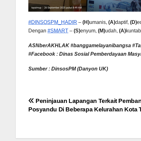
#DINSOSPM_HADIR
–
(H)
umanis,
(A)
daptif,
(D)
e
Dengan
#SMART
–
(S)
enyum,
(M)
udah,
(A)
kuntab
ASNberAKHLAK #banggamelayanibangsa #Ta
#Facebook : Dinas Sosial Pemberdayaan Masya
Sumber : DinsosPM (Danyon UK)
Navigasi
Peninjauan Lapangan Terkait Pemba
Posyandu Di Beberapa Kelurahan Kota 
pos