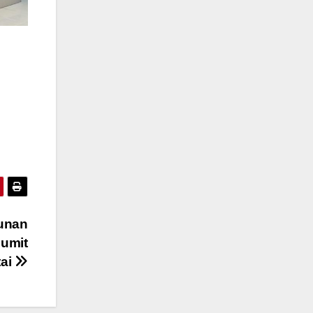
unan
umit
tai