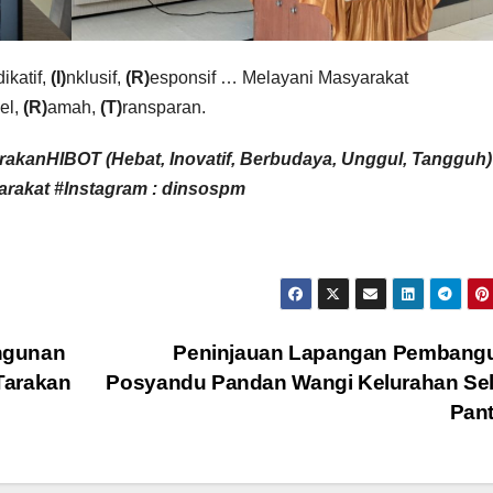
dikatif,
(I)
nklusif,
(R)
esponsif … Melayani Masyarakat
el,
(R)
amah,
(T)
ransparan.
raka
nHIBOT
(Hebat, Inovatif, Berbudaya, Unggul, Tangguh)
rakat #Instagram : dinsospm
ngunan
Peninjauan Lapangan Pembang
Tarakan
Posyandu Pandan Wangi Kelurahan Sel
Pan