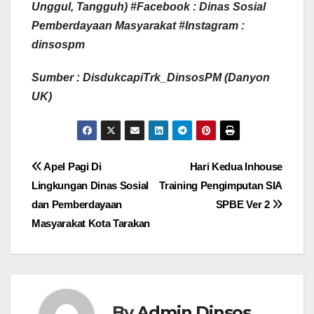
Unggul, Tangguh) #Facebook : Dinas Sosial
Pemberdayaan Masyarakat #Instagram :
dinsospm
Sumber : DisdukcapiTrk_DinsosPM (Danyon
UK)
Navigasi
Apel Pagi Di
Hari Kedua Inhouse
Lingkungan Dinas Sosial
Training Pengimputan SIA
pos
dan Pemberdayaan
SPBE Ver 2
Masyarakat Kota Tarakan
By
Admin Dinsos