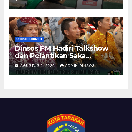
Dilakukan?
UNCATEGORIZED
Dinsos PM Hadiri Talkshow
dan Pelantikan Saka
Pramuka Anti Narkotika Kota
AGUSTUS 2, 2026
ADMIN DINSOS
Tarakan