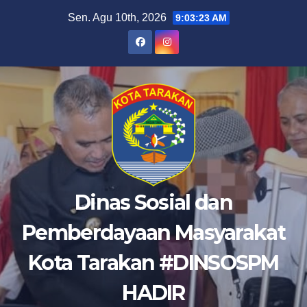
Skip
Sen. Agu 10th, 2026
9:03:24 AM
to
content
Dinas Sosial dan
Pemberdayaan Masyarakat
Kota Tarakan #DINSOSPM
HADIR