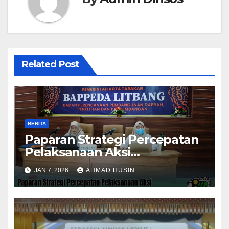
Related Post
BERITA
Paparan Strategi Percepatan
Pelaksanaan Aksi
Konvergensi Penurunan
JAN 7, 2026
AHMAD HUSIN
Stunting 2025