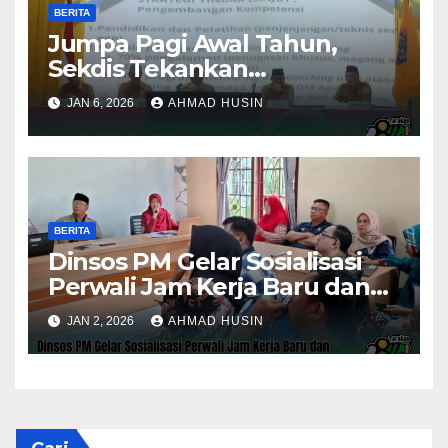
BERITA
Jumpa Pagi Awal Tahun,
Sekdis Tekankan
Pengawasan Aset dan
JAN 6, 2026
AHMAD HUSIN
Evaluasi Kinerja
Pemerintahan
BERITA
Dinsos PM Gelar Sosialisasi
Perwali Jam Kerja Baru dan
Kinerja Tahun 2026
JAN 2, 2026
AHMAD HUSIN