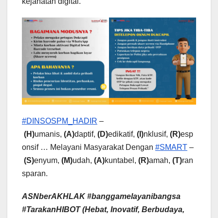
kejahatan digital.
#DINSOSPM_HADIR
–
(H)
umanis,
(A)
daptif,
(D)
edikatif,
(I)
nklusif,
(R)
esp
onsif … Melayani Masyarakat Dengan
#SMART
–
(S)
enyum,
(M)
udah,
(A)
kuntabel,
(R)
amah,
(T)
ran
sparan.
ASNberAKHLAK #banggamelayanibangsa
#Taraka
nHIBOT
(Hebat, Inovatif, Berbudaya,