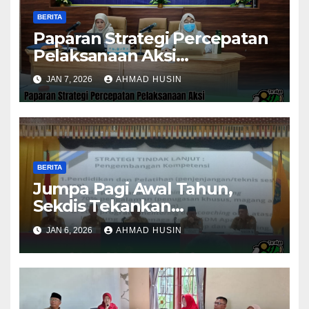
BERITA
Paparan Strategi Percepatan
Pelaksanaan Aksi
Konvergensi Penurunan
JAN 7, 2026
AHMAD HUSIN
Stunting 2025
BERITA
Jumpa Pagi Awal Tahun,
Sekdis Tekankan
Pengawasan Aset dan
JAN 6, 2026
AHMAD HUSIN
Evaluasi Kinerja
Pemerintahan