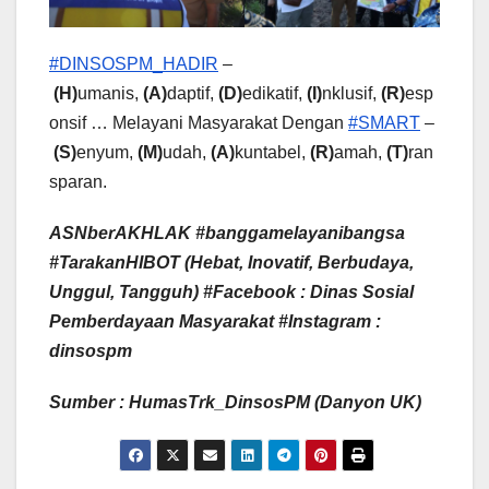
#DINSOSPM_HADIR
–
(H)
umanis,
(A)
daptif,
(D)
edikatif,
(I)
nklusif,
(R)
esp
onsif … Melayani Masyarakat Dengan
#SMART
–
(S)
enyum,
(M)
udah,
(A)
kuntabel,
(R)
amah,
(T)
ran
sparan.
ASNberAKHLAK #banggamelayanibangsa
#Taraka
nHIBOT
(Hebat, Inovatif, Berbudaya,
Unggul, Tangguh) #Facebook : Dinas Sosial
Pemberdayaan Masyarakat #Instagram :
dinsospm
Sumber : HumasTrk_DinsosPM (Danyon UK)