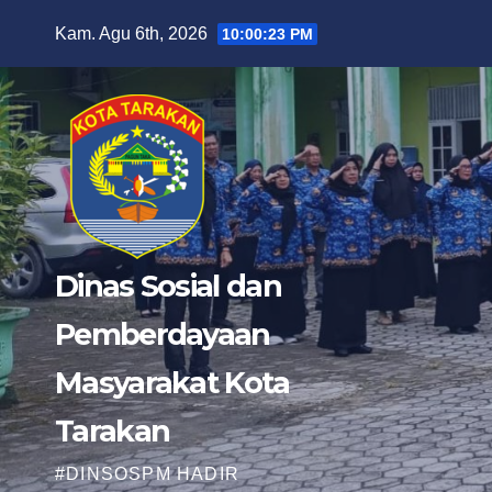
Skip
Kam. Agu 6th, 2026
10:00:25 PM
to
content
Dinas Sosial dan
Pemberdayaan
Masyarakat Kota
Tarakan
#DINSOSPM HADIR