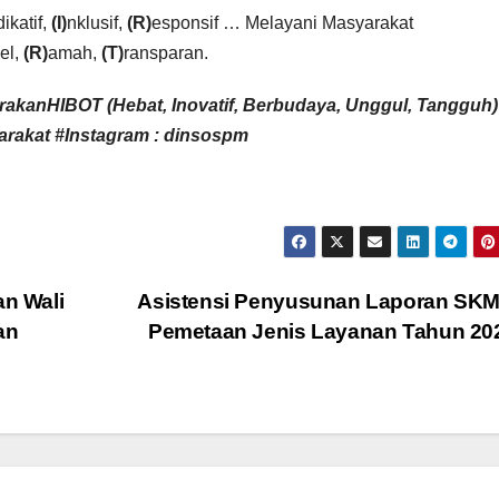
dikatif,
(I)
nklusif,
(R)
esponsif … Melayani Masyarakat
el,
(R)
amah,
(T)
ransparan.
raka
nHIBOT
(Hebat, Inovatif, Berbudaya, Unggul, Tangguh)
rakat #Instagram : dinsospm
n Wali
Asistensi Penyusunan Laporan SKM
an
Pemetaan Jenis Layanan Tahun 2