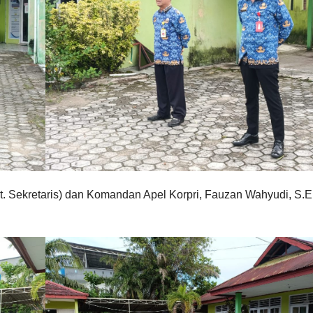
lt. Sekretaris) dan Komandan Apel Korpri, Fauzan Wahyudi, S.E