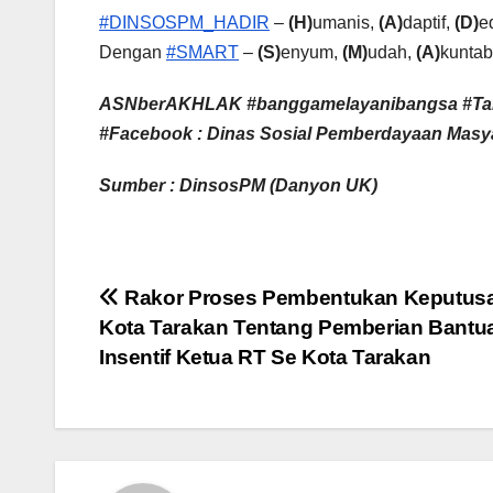
#DINSOSPM_HADIR
–
(H)
umanis,
(A)
daptif,
(D)
e
Dengan
#SMART
–
(S)
enyum,
(M)
udah,
(A)
kuntab
ASNberAKHLAK #banggamelayanibangsa #Ta
#Facebook : Dinas Sosial Pemberdayaan Masya
Sumber : DinsosPM (Danyon UK)
Navigasi
Rakor Proses Pembentukan Keputusa
Kota Tarakan Tentang Pemberian Bantu
pos
Insentif Ketua RT Se Kota Tarakan