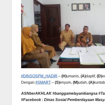
#DINSOSPM_HADIR
–
(H)
umanis,
(A)
daptif,
(D)
e
Dengan
#SMART
–
(S)
enyum,
(M)
udah,
(A)
kuntab
ASNberAKHLAK #banggamelayanibangsa #Ta
#Facebook : Dinas Sosial Pemberdayaan Masya