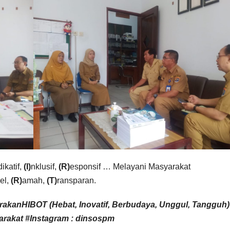
dikatif,
(I)
nklusif,
(R)
esponsif … Melayani Masyarakat
el,
(R)
amah,
(T)
ransparan.
raka
nHIBOT
(Hebat, Inovatif, Berbudaya, Unggul, Tangguh)
rakat #Instagram : dinsospm