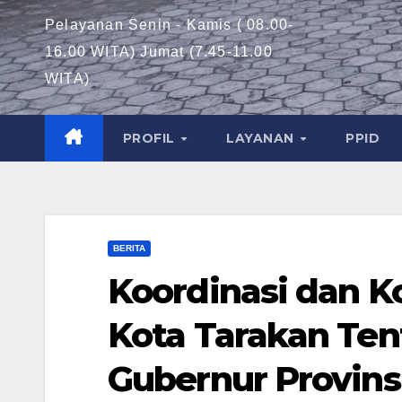
Pelayanan Senin - Kamis ( 08.00-
16.00 WITA) Jumat (7.45-11.00
WITA)
PROFIL
LAYANAN
PPID
BERITA
Koordinasi dan Ko
Kota Tarakan Te
Gubernur Provinsi