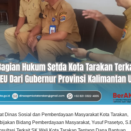
t Dinas Sosial dan Pemberdayaan Masyarakat Kota Tarakan,
ebijakan Bidang Pemberdayaan Masyarakat, Yusuf Prasetyo, S.
sultasi Terkait SK Wali Kota Tarakan Tentang Dana Bantuan