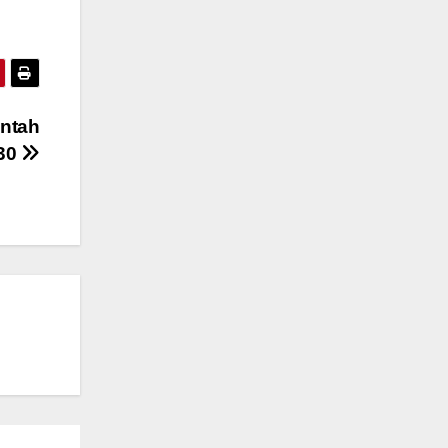
ntah
030