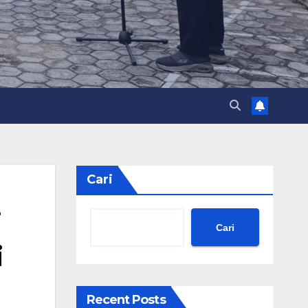
Cari
i
Cari
i
Recent Posts