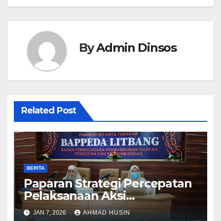
By
Admin Dinsos
Related Post
BERITA
Paparan Strategi Percepatan
Pelaksanaan Aksi
Konvergensi Penurunan
JAN 7, 2026
AHMAD HUSIN
Stunting 2025