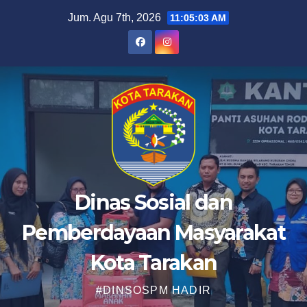
Skip
Jum. Agu 7th, 2026
11:05:05 AM
to
content
Dinas Sosial dan
Pemberdayaan Masyarakat
Kota Tarakan
#DINSOSPM HADIR