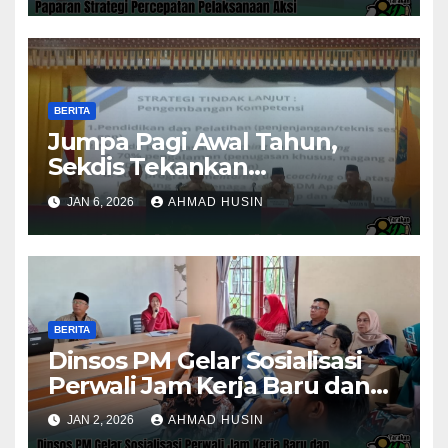
BERITA
Jumpa Pagi Awal Tahun,
Sekdis Tekankan
Pengawasan Aset dan
JAN 6, 2026
AHMAD HUSIN
Evaluasi Kinerja
Pemerintahan
BERITA
Dinsos PM Gelar Sosialisasi
Perwali Jam Kerja Baru dan
Kinerja Tahun 2026
JAN 2, 2026
AHMAD HUSIN