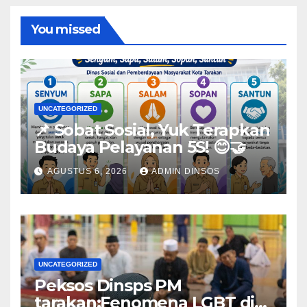
You missed
UNCATEGORIZED
📌 Sobat Sosial, Yuk Terapkan
Budaya Pelayanan 5S! 😊🤝
AGUSTUS 6, 2026
ADMIN DINSOS
UNCATEGORIZED
Peksos Dinsps PM
tarakan;Fenomena LGBT di