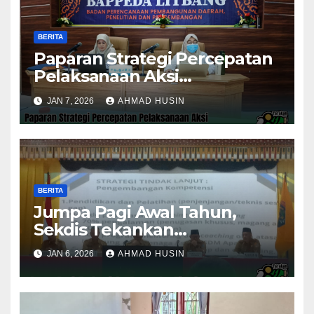
BERITA
Paparan Strategi Percepatan
Pelaksanaan Aksi
Konvergensi Penurunan
JAN 7, 2026
AHMAD HUSIN
Stunting 2025
BERITA
Jumpa Pagi Awal Tahun,
Sekdis Tekankan
Pengawasan Aset dan
JAN 6, 2026
AHMAD HUSIN
Evaluasi Kinerja
Pemerintahan