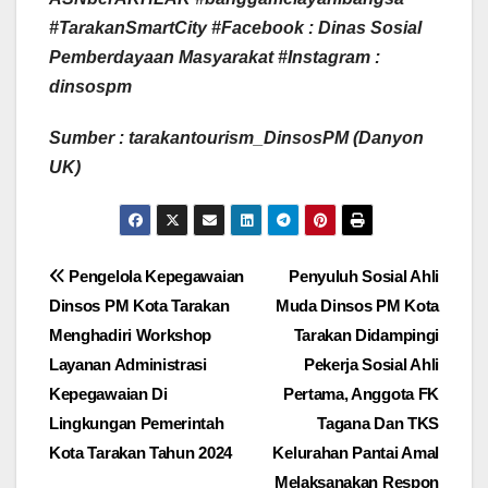
#TarakanSmartCity
#Facebook : Dinas Sosial
Pemberdayaan Masyarakat #Instagram :
dinsospm
Sumber : tarakantourism_DinsosPM (Danyon
UK)
Navigasi
Pengelola Kepegawaian
Penyuluh Sosial Ahli
Dinsos PM Kota Tarakan
Muda Dinsos PM Kota
pos
Menghadiri Workshop
Tarakan Didampingi
Layanan Administrasi
Pekerja Sosial Ahli
Kepegawaian Di
Pertama, Anggota FK
Lingkungan Pemerintah
Tagana Dan TKS
Kota Tarakan Tahun 2024
Kelurahan Pantai Amal
Melaksanakan Respon