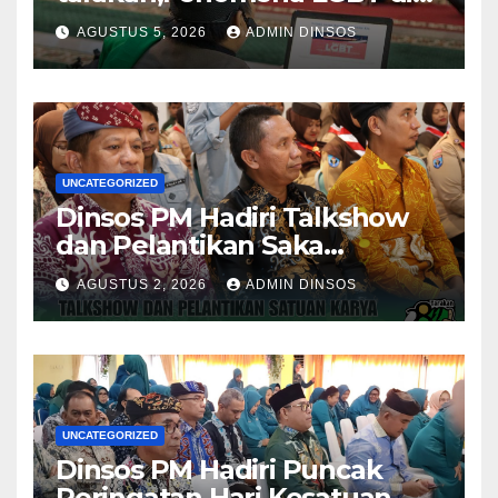
Sekitar Kita, Apa yang Harus
AGUSTUS 5, 2026
ADMIN DINSOS
Dilakukan?
UNCATEGORIZED
Dinsos PM Hadiri Talkshow
dan Pelantikan Saka
Pramuka Anti Narkotika Kota
AGUSTUS 2, 2026
ADMIN DINSOS
Tarakan
UNCATEGORIZED
Dinsos PM Hadiri Puncak
Peringatan Hari Kesatuan