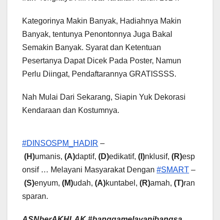
Kategorinya Makin Banyak, Hadiahnya Makin
Banyak, tentunya Penontonnya Juga Bakal
Semakin Banyak. Syarat dan Ketentuan
Pesertanya Dapat Dicek Pada Poster, Namun
Perlu Diingat, Pendaftarannya GRATISSSS.
Nah Mulai Dari Sekarang, Siapin Yuk Dekorasi
Kendaraan dan Kostumnya.
#DINSOSPM_HADIR
–
(H)
umanis,
(A)
daptif,
(D)
edikatif,
(I)
nklusif,
(R)
esp
onsif … Melayani Masyarakat Dengan
#SMART
–
(S)
enyum,
(M)
udah,
(A)
kuntabel,
(R)
amah,
(T)
ran
sparan.
ASNberAKHLAK #banggamelayanibangsa