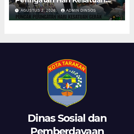
Gerak PKK ke-54 Tingkat
AGUSTUS 2, 2026
ADMIN DINSOS
Kota Tarakan
Dinas Sosial dan
Pemberdayaan