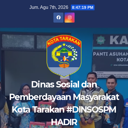
Skip
Jum. Agu 7th, 2026
8:47:19 PM
to
content
Dinas Sosial dan
Pemberdayaan Masyarakat
Kota Tarakan #DINSOSPM
HADIR