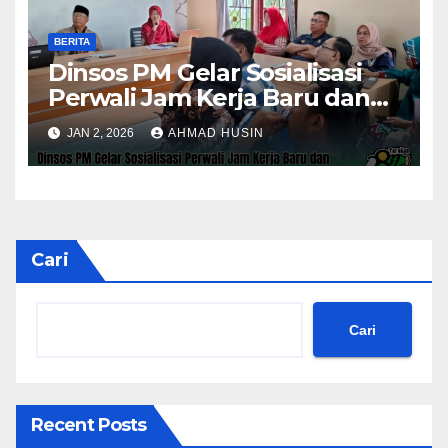
BERITA
Dinsos PM Gelar Sosialisasi
Perwali Jam Kerja Baru dan
Kinerja Tahun 2026
JAN 2, 2026
AHMAD HUSIN
Cari
Cari
Recent Posts