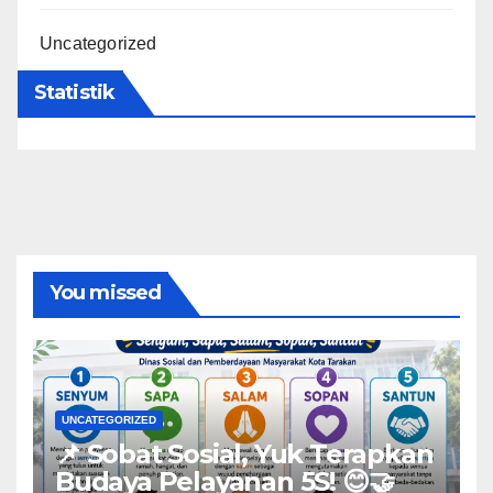
Uncategorized
Statistik
You missed
UNCATEGORIZED
📌 Sobat Sosial, Yuk Terapkan
Budaya Pelayanan 5S! 😊🤝