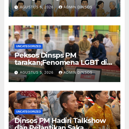
AGUSTUS 6, 2026
ADMIN DINSOS
UNCATEGORIZED
Peksos Dinsps PM
tarakan;Fenomena LGBT di
Sekitar Kita, Apa yang Harus
AGUSTUS 5, 2026
ADMIN DINSOS
Dilakukan?
UNCATEGORIZED
Dinsos PM Hadiri Talkshow
dan Pelantikan Saka