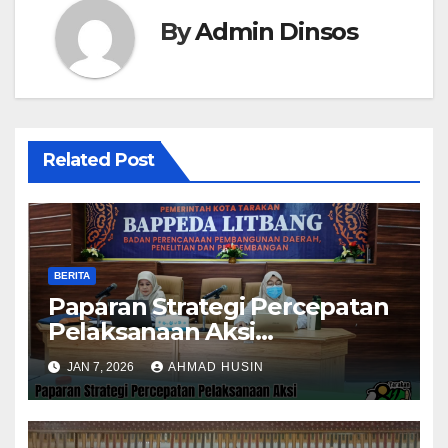
By
Admin Dinsos
Related Post
BERITA
Paparan Strategi Percepatan
Pelaksanaan Aksi
Konvergensi Penurunan
JAN 7, 2026
AHMAD HUSIN
Stunting 2025