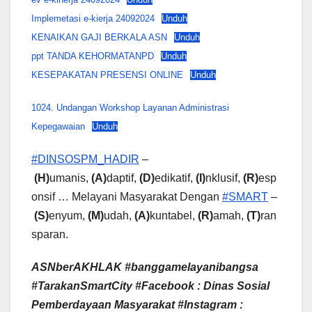
Implemetasi e-kierja 24092024
Unduh
KENAIKAN GAJI BERKALA ASN
Unduh
ppt TANDA KEHORMATANPD
Unduh
KESEPAKATAN PRESENSI ONLINE
Unduh
1024. Undangan Workshop Layanan Administrasi
Kepegawaian
Unduh
#DINSOSPM_HADIR
–
(H)
umanis,
(A)
daptif,
(D)
edikatif,
(I)
nklusif,
(R)
esp
onsif … Melayani Masyarakat Dengan
#SMART
–
(S)
enyum,
(M)
udah,
(A)
kuntabel,
(R)
amah,
(T)
ran
sparan.
ASNberAKHLAK #banggamelayanibangsa
#TarakanSmartCity
#Facebook : Dinas Sosial
Pemberdayaan Masyarakat #Instagram :