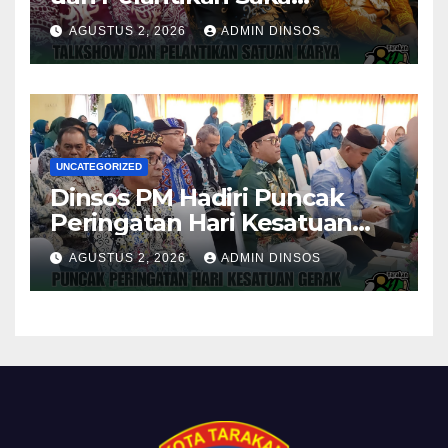
Pramuka Anti Narkotika Kota
AGUSTUS 2, 2026
ADMIN DINSOS
Tarakan
UNCATEGORIZED
Dinsos PM Hadiri Puncak
Peringatan Hari Kesatuan
Gerak PKK ke-54 Tingkat
AGUSTUS 2, 2026
ADMIN DINSOS
Kota Tarakan