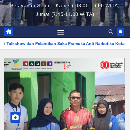
Pelayanan Senin - Kamis ( 08.00-16.00 WITA)
Jumat (7.45-11.00 WITA)
ntikan Saka Pramuka Anti Narkotika Kota Tarakan
Dinsos PM