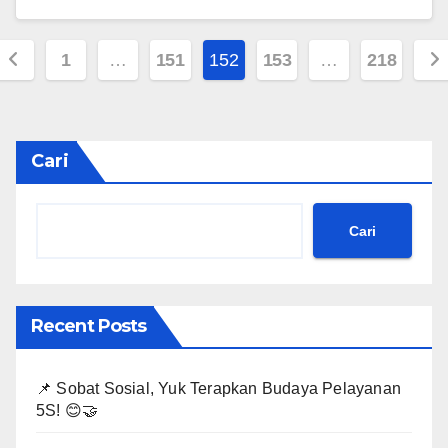
Paginasi
1
…
151
152
153
…
218
pos
Cari
Cari
Recent Posts
📌 Sobat Sosial, Yuk Terapkan Budaya Pelayanan
5S! 😊🤝