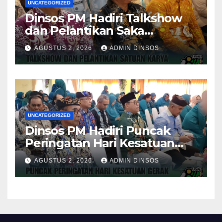
UNCATEGORIZED
Dinsos PM Hadiri Talkshow
dan Pelantikan Saka
Pramuka Anti Narkotika Kota
AGUSTUS 2, 2026
ADMIN DINSOS
Tarakan
UNCATEGORIZED
Dinsos PM Hadiri Puncak
Peringatan Hari Kesatuan
Gerak PKK ke-54 Tingkat
AGUSTUS 2, 2026
ADMIN DINSOS
Kota Tarakan