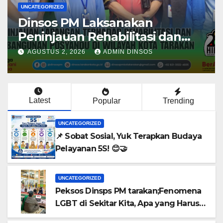
UNCATEGORIZED
UNCA
📌 Sobat Sosial, Yuk Terapkan
Pe
Budaya Pelayanan 5S! 😊🤝
ta
Se
AGUSTUS 6, 2026
ADMIN DINSOS
A
Di
Latest
Popular
Trending
UNCATEGORIZED
📌 Sobat Sosial, Yuk Terapkan Budaya
Pelayanan 5S! 😊🤝
UNCATEGORIZED
Peksos Dinsps PM tarakan;Fenomena
LGBT di Sekitar Kita, Apa yang Harus
Dilakukan?