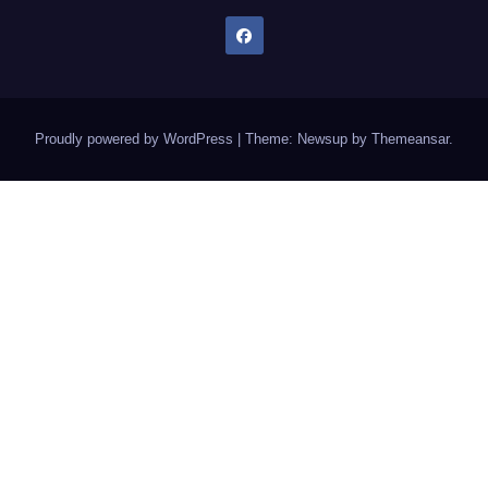
Proudly powered by WordPress
|
Theme: Newsup by
Themeansar
.