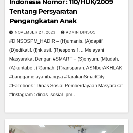
Indonesia Nomor : 110/HUK/2009
Tentang Persyaratan
Pengangkatan Anak
NOVEMBER 27, 2023
ADMIN DINSOS
#DINSOSPM_HADIR – (H)umanis, (A)daptif,
(D)edikatif, (I)nklusif, (R)esponsif … Melayani
Masyarakat Dengan #SMART – (S)enyum, (M)udah,
(A)kuntabel, (R)amah, (T)ransparan. ASNberAKHLAK
#banggamelayanibangsa #TarakanSmartCity
#Facebook : Dinas Sosial Pemberdayaan Masyarakat
#Instagram : dinas_sosial_pm…