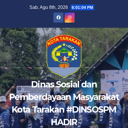
Skip
Sab. Agu 8th, 2026
6:01:06 PM
to
content
Dinas Sosial dan
Pemberdayaan Masyarakat
Kota Tarakan #DINSOSPM
HADIR