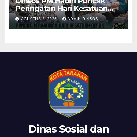
Dinsos PM Hadiri Puncak
Peringatan Hari Kesatuan
Gerak PKK ke-54 Tingkat
AGUSTUS 2, 2026
ADMIN DINSOS
Kota Tarakan
Dinas Sosial dan