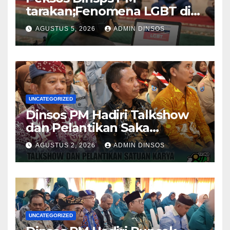
tarakan;Fenomena LGBT di
Sekitar Kita, Apa yang Harus
AGUSTUS 5, 2026
ADMIN DINSOS
Dilakukan?
UNCATEGORIZED
Dinsos PM Hadiri Talkshow
dan Pelantikan Saka
Pramuka Anti Narkotika Kota
AGUSTUS 2, 2026
ADMIN DINSOS
Tarakan
UNCATEGORIZED