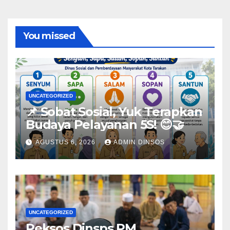
You missed
UNCATEGORIZED
📌 Sobat Sosial, Yuk Terapkan
Budaya Pelayanan 5S! 😊🤝
AGUSTUS 6, 2026
ADMIN DINSOS
UNCATEGORIZED
Peksos Dinsps PM